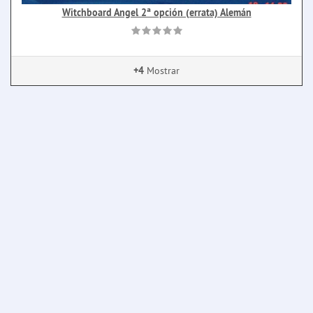
Witchboard Angel 2ª opción (errata) Alemán
+4
Mostrar