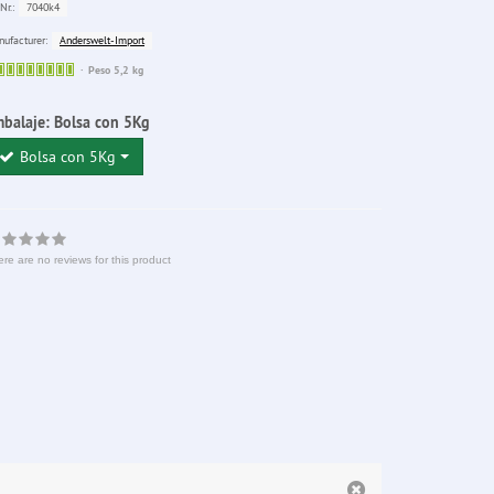
7040k4
Nr.:
Anderswelt-Import
ufacturer:
Sofort
Peso 5,2 kg
lieferbar
balaje:
Bolsa con 5Kg
Bolsa con 5Kg
re are no reviews for this product