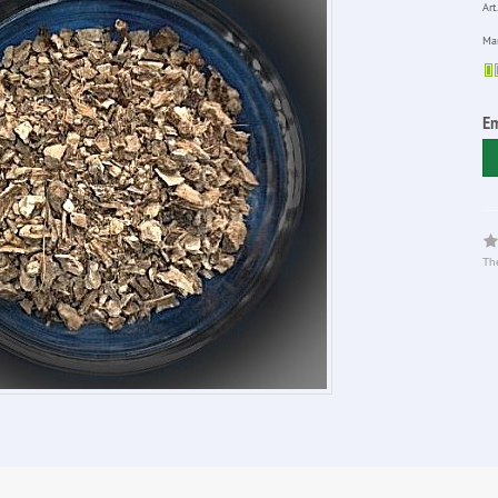
Art.
Man
Em
The