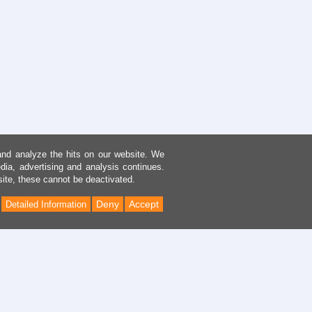
and analyze the hits on our website. We
dia, advertising and analysis continues.
site, these cannot be deactivated.
Deny
Accept
Detailed Information
Back
to
Top