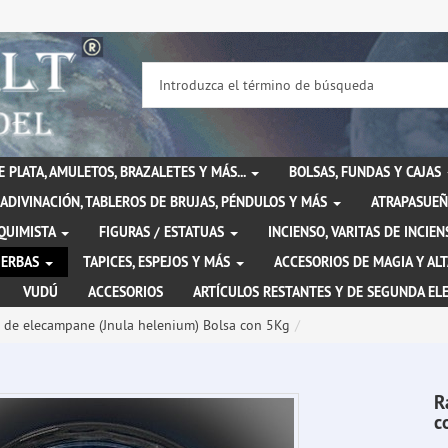
DE PLATA, AMULETOS, BRAZALETES Y MÁS...
BOLSAS, FUNDAS Y CAJAS
ADIVINACIÓN, TABLEROS DE BRUJAS, PÉNDULOS Y MÁS
ATRAPASUEÑ
LQUIMISTA
FIGURAS / ESTATUAS
INCIENSO, VARITAS DE INCI
IERBAS
TAPICES, ESPEJOS Y MÁS
ACCESORIOS DE MAGIA Y AL
VUDÚ
ACCESORIOS
ARTÍCULOS RESTANTES Y DE SEGUNDA EL
z de elecampane (Jnula helenium) Bolsa con 5Kg
R
c