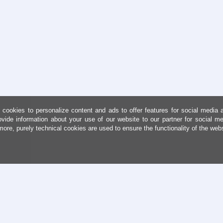
cookies to personalize content and ads to offer features for social media 
ovide information about your use of our website to our partner for social me
more, purely technical cookies are used to ensure the functionality of the web