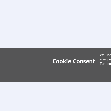
We use 
Cookie Consent
also pr
Further