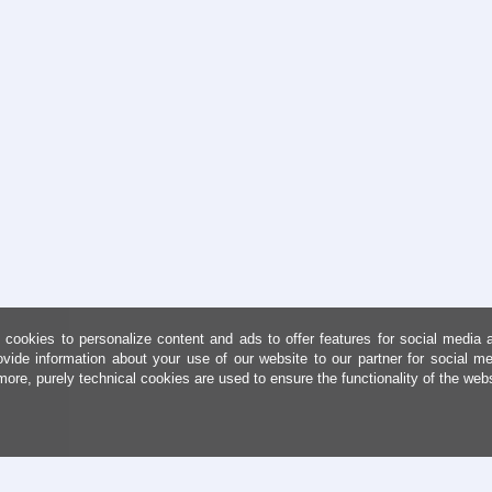
cookies to personalize content and ads to offer features for social media 
ovide information about your use of our website to our partner for social me
more, purely technical cookies are used to ensure the functionality of the web