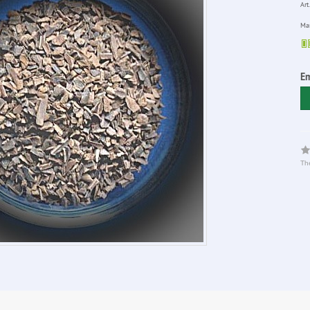
Art.
Man
Em
The