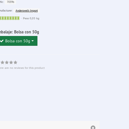
7039b
Nr.:
Anderswelt-Import
ufacturer:
Sofort
Peso 0,05 kg
lieferbar
balaje:
Bolsa con 50g
Bolsa con 50g
re are no reviews for this product