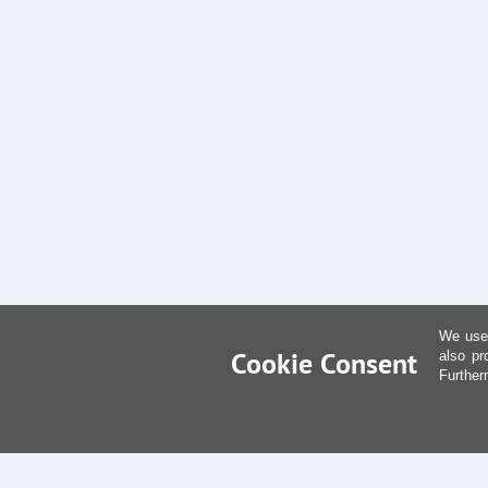
We use 
Cookie Consent
also pr
Further