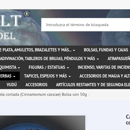
DE PLATA, AMULETOS, BRAZALETES Y MÁS...
BOLSAS, FUNDAS Y CAJAS
ADIVINACIÓN, TABLEROS DE BRUJAS, PÉNDULOS Y MÁS
ATRAPASUEÑ
LQUIMISTA
FIGURAS / ESTATUAS
INCIENSO, VARITAS DE INCI
IERBAS
TAPICES, ESPEJOS Y MÁS
ACCESORIOS DE MAGIA Y AL
VUDÚ
ACCESORIOS
ARTÍCULOS RESTANTES Y DE SEGUNDA EL
ela cortada (Cinnamomum cassiae) Bolsa con 50g
C
c