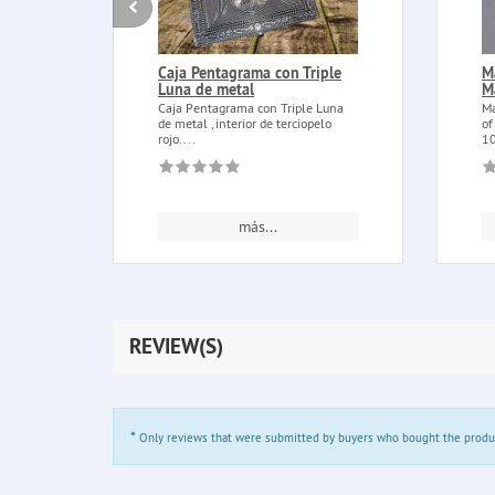
Caja Pentagrama con Triple
M
Luna de metal
M
Caja Pentagrama con Triple Luna
Ma
de metal , interior de terciopelo
of
rojo....
10
más...
REVIEW(S)
*
Only reviews that were submitted by buyers who bought the product 