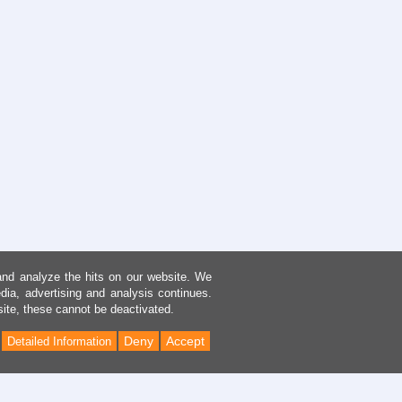
and analyze the hits on our website. We
dia, advertising and analysis continues.
site, these cannot be deactivated.
Deny
Accept
Detailed Information