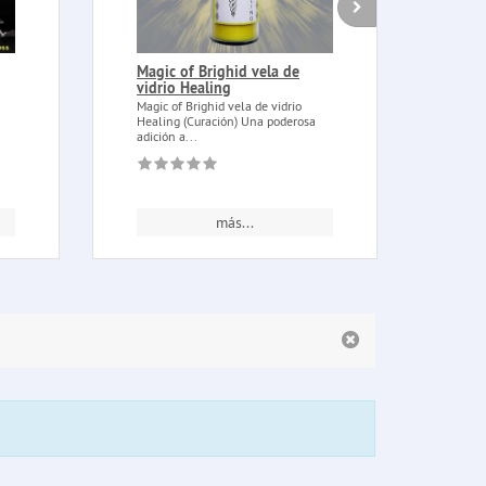
Magic of Brighid vela de
Pinz
vidrio Healing
de l
Magic of Brighid vela de vidrio
Pinza
Healing (Curación) Una poderosa
latón
adición a...
carbó
más...