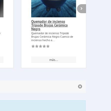
Quemador de incienso
Colg
Trípode Brujas Cerámica
pent
Negro
nud
s
Quemador de incienso Trípode
Colga
Brujas Cerámica Negro Cuenco de
círcu
incienso hecho a...
en tar
más...