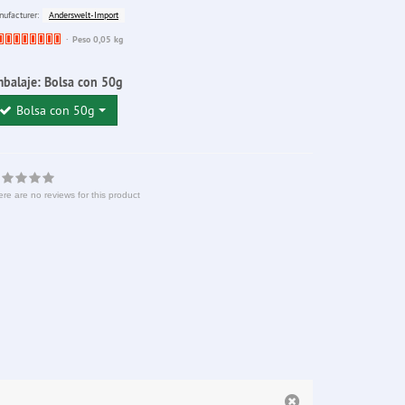
Anderswelt-Import
ufacturer:
Ware
Peso 0,05 kg
bereits
nachbestellt
balaje:
Bolsa con 50g
Bolsa con 50g
re are no reviews for this product