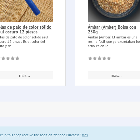
elas de palo de color sólido
Ámbar (Amber) Bolsa con
zul oscuro 12 piezas
250g
las de palo de color sólido azul
Ámbar (Amber) El ámbar es una
curo 12 piezas Es el color del
resina fósil que ya excretaban lo
ito y de...
árboles en la...
más...
más...
in this shop receive the addition "Verified Purchase".
más