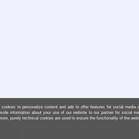
cookies to personalize content and ads to offer features for social media 
ovide information about your use of our website to our partner for social me
more, purely technical cookies are used to ensure the functionality of the web