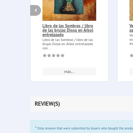
Libro de las Sombras / libro
V
de las brujas Diosa en Árbol
a
entrelazado
Ve
os
Libro de las Sombras / libro de las
éx
brujas Diosa en Árbol entrelazado
con...
más...
REVIEW(S)
*
Only reviews that were submitted by buyers who bought the product 