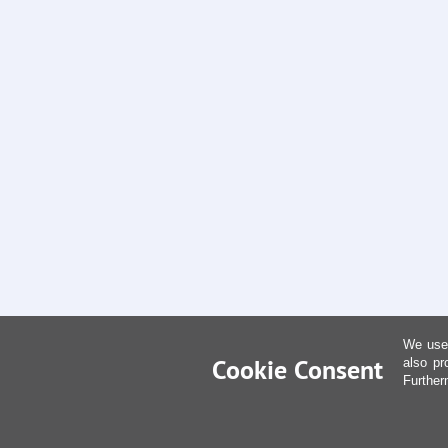
We use 
Cookie Consent
also pr
Further