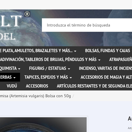
DE PLATA, AMULETOS, BRAZALETES Y MÁS...
BOLSAS, FUNDAS Y CAJAS
ADIVINACIÓN, TABLEROS DE BRUJAS, PÉNDULOS Y MÁS
ATRAPASUEÑ
LQUIMISTA
FIGURAS / ESTATUAS
INCIENSO, VARITAS DE INCI
IERBAS
TAPICES, ESPEJOS Y MÁS
ACCESORIOS DE MAGIA Y AL
VUDÚ
ACCESORIOS
ARTÍCULOS RESTANTES Y DE SEGUNDA EL
misa (Artemisia vulgaris) Bolsa con 50g
A
Art.