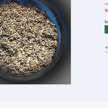
Man
Em
The