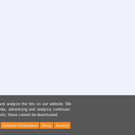
and analyze the hits on our website. We
dia, advertising and analysis continues.
site, these cannot be deactivated.
Deny
Accept
Detailed Information