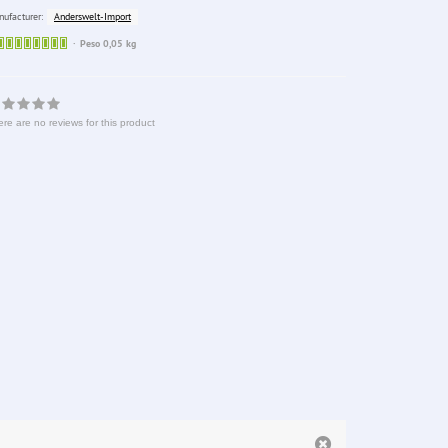
Anderswelt-Import
ufacturer:
Sofort
Peso 0,05 kg
lieferbar
re are no reviews for this product