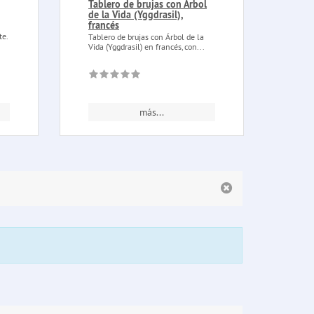
Tablero de brujas con Árbol
Cila
de la Vida (Yggdrasil),
sati
francés
Cilan
te.
cilan
Tablero de brujas con Árbol de la
una e
Vida (Yggdrasil) en francés, con...
más...