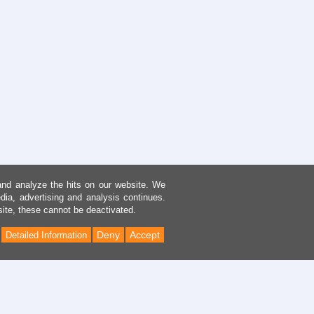
and analyze the hits on our website. We
dia, advertising and analysis continues.
site, these cannot be deactivated.
Deny
Accept
Detailed Information
Back
to