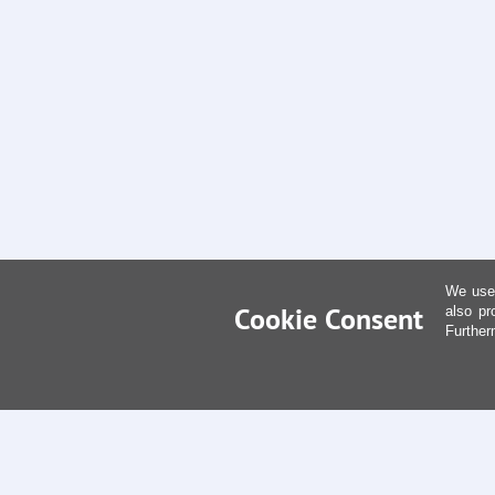
We use 
Cookie Consent
also pr
Further