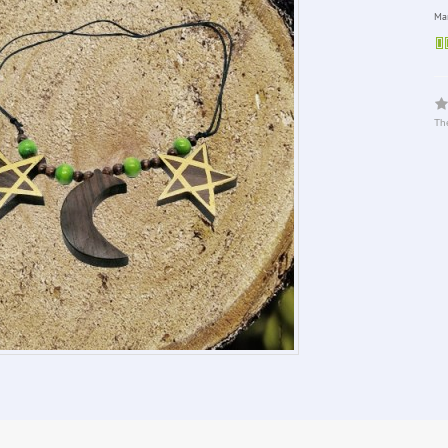
Man
The