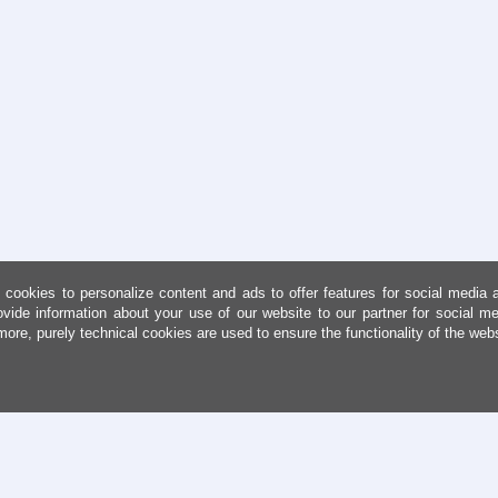
cookies to personalize content and ads to offer features for social media 
ovide information about your use of our website to our partner for social me
more, purely technical cookies are used to ensure the functionality of the web