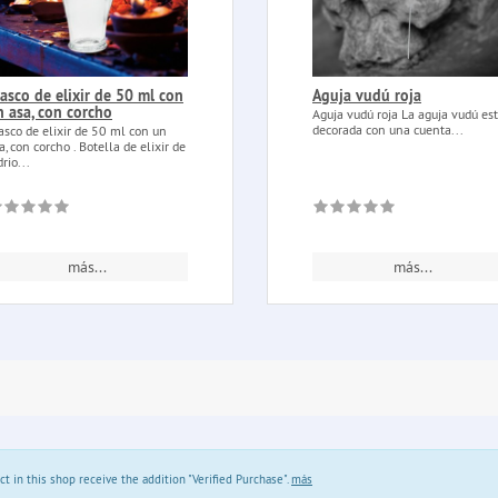
rasco de elixir de 50 ml con
Aguja vudú roja
n asa, con corcho
Aguja vudú roja La aguja vudú es
decorada con una cuenta...
asco de elixir de 50 ml con un
a, con corcho . Botella de elixir de
drio...
más...
más...
in this shop receive the addition "Verified Purchase".
más