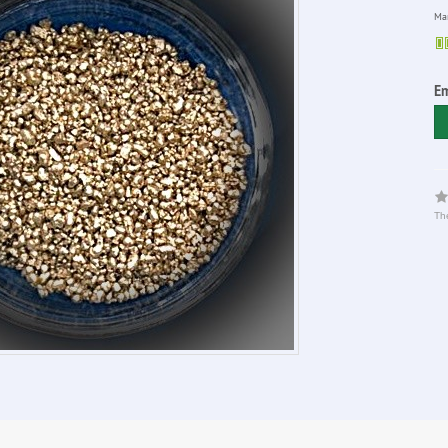
Man
Em
The