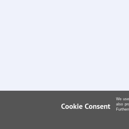
We use 
Cookie Consent
also pr
Further