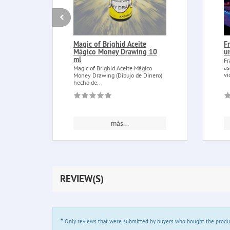
Magic of Brighid Aceite
F
Mágico Money Drawing 10
u
ml
Fr
as
Magic of Brighid Aceite Mágico
vi
Money Drawing (Dibujo de Dinero)
hecho de...
más...
REVIEW(S)
*
Only reviews that were submitted by buyers who bought the product 