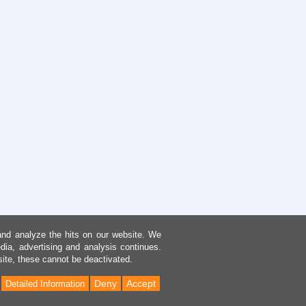
and analyze the hits on our website. We
dia, advertising and analysis continues.
site, these cannot be deactivated.
Deny
Accept
Detailed Information