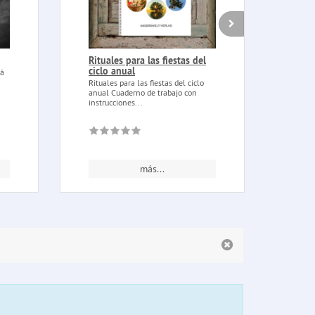
Rituales para las fiestas del
Vela
ciclo anual
tá
Vela 
fines
Rituales para las fiestas del ciclo
paz y.
anual Cuaderno de trabajo con
instrucciones...
más...