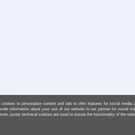
cookies to personalize content and ads to offer features for social media 
ovide information about your use of our website to our partner for social me
more, purely technical cookies are used to ensure the functionality of the web