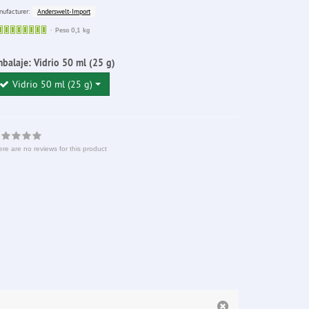
Anderswelt-Import
ufacturer:
Sofort
Peso 0,1 kg
lieferbar
balaje:
Vidrio 50 ml (25 g)
Vidrio 50 ml (25 g)
re are no reviews for this product