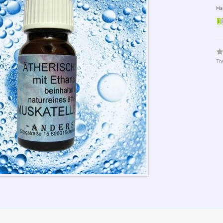
Man
The