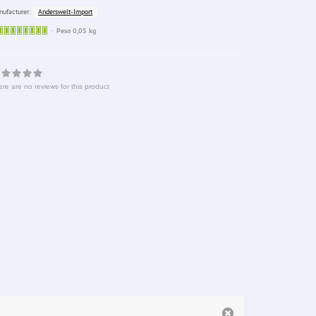
Anderswelt-Import
ufacturer:
Sofort
Peso 0,05 kg
lieferbar
re are no reviews for this product