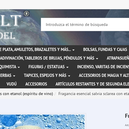
DE PLATA, AMULETOS, BRAZALETES Y MÁS...
BOLSAS, FUNDAS Y CAJAS
ADIVINACIÓN, TABLEROS DE BRUJAS, PÉNDULOS Y MÁS
ATRAPASUEÑ
LQUIMISTA
FIGURAS / ESTATUAS
INCIENSO, VARITAS DE INCI
IERBAS
TAPICES, ESPEJOS Y MÁS
ACCESORIOS DE MAGIA Y AL
VUDÚ
ACCESORIOS
ARTÍCULOS RESTANTES Y DE SEGUNDA EL
s con etanol (espíritu de vino)
Fragancia esencial salvia sclarea con et
F
Art.