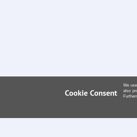
We use 
Cookie Consent
also pr
Further