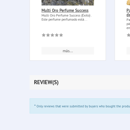
Multi Oro Perfume Success
P
d
Multi Oro Perfume Success (Éxito) .
Este perfume perfumado está...
Pa
pá
en
más...
REVIEW(S)
*
Only reviews that were submitted by buyers who bought the product 