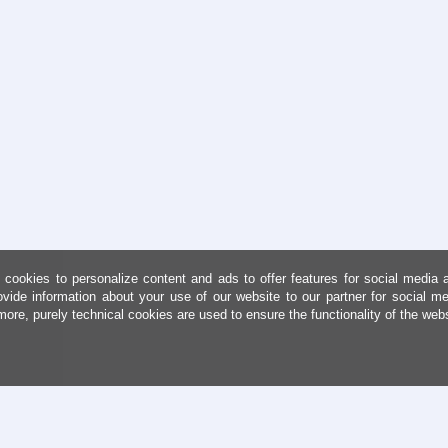
cookies to personalize content and ads to offer features for social media 
ovide information about your use of our website to our partner for social me
more, purely technical cookies are used to ensure the functionality of the web