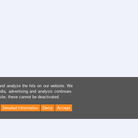
and analyze the hits on our website. We
dia, advertising and analysis continues.
site, these cannot be deactivated.
Deny
Accept
Detailed Information
Back