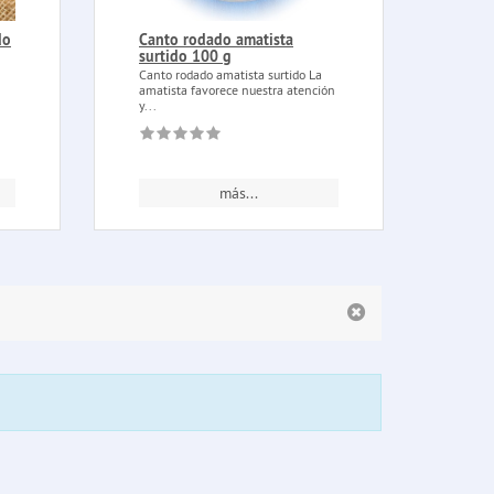
do
Canto rodado amatista
Hier
surtido 100 g
15g
Canto rodado amatista surtido La
Hierb
amatista favorece nuestra atención
hierb
y...
conseg
más...