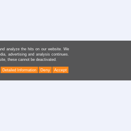
and analyze the hits on our website. We
dia, advertising and analysis continues.
site, these cannot be deactivated.
Deny
Accept
Detailed Information
Back
to
Top