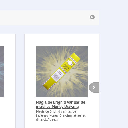
Magia de Brighid varillas de
Cart
incienso Money Drawing
Carte
Garde
Magia de Brighid varillas de
jardín
incienso Money Drawing (atraer el
dinero). Atrae...