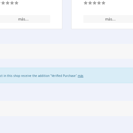
más...
más...
in this shop receive the addition "Verified Purchase".
más