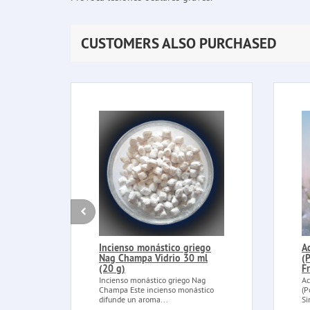
CUSTOMERS ALSO PURCHASED
Incienso monástico griego
A
Nag Champa Vidrio 30 ml
(
(20 g)
F
Incienso monástico griego Nag
Ac
Champa Este incienso monástico
(P
difunde un aroma...
Si