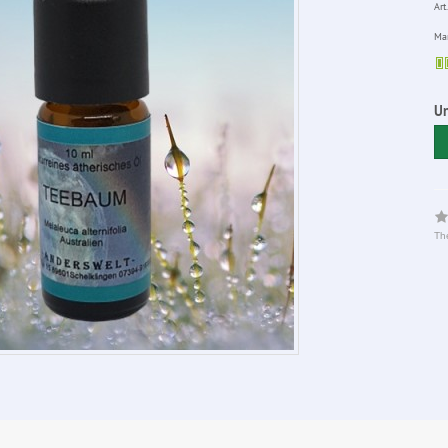
Art.
Man
Un
The