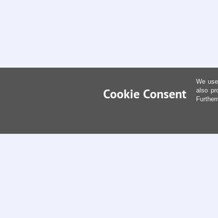
We use 
Cookie Consent
also pr
Further