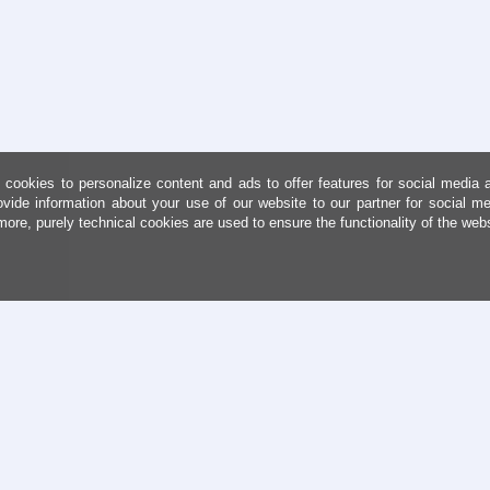
cookies to personalize content and ads to offer features for social media 
ovide information about your use of our website to our partner for social me
more, purely technical cookies are used to ensure the functionality of the web