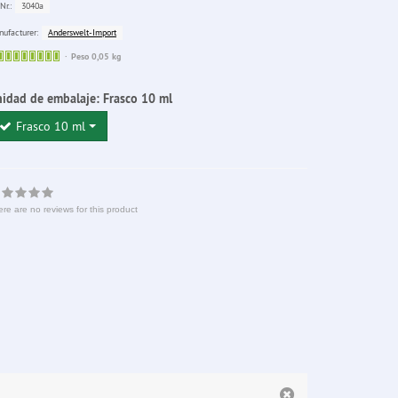
3040a
Nr.:
Anderswelt-Import
ufacturer:
Sofort
Peso 0,05 kg
lieferbar
idad de embalaje:
Frasco 10 ml
Frasco 10 ml
re are no reviews for this product