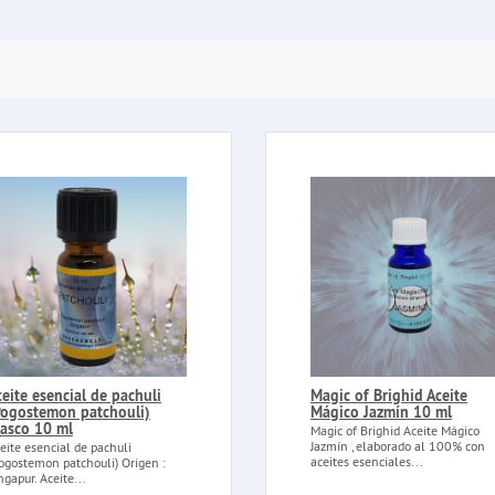
ceite esencial de pachuli
Magic of Brighid Aceite
Pogostemon patchouli)
Mágico Jazmín 10 ml
rasco 10 ml
Magic of Brighid Aceite Mágico
Jazmín , elaborado al 100% con
eite esencial de pachuli
aceites esenciales...
ogostemon patchouli) Origen :
ngapur. Aceite...