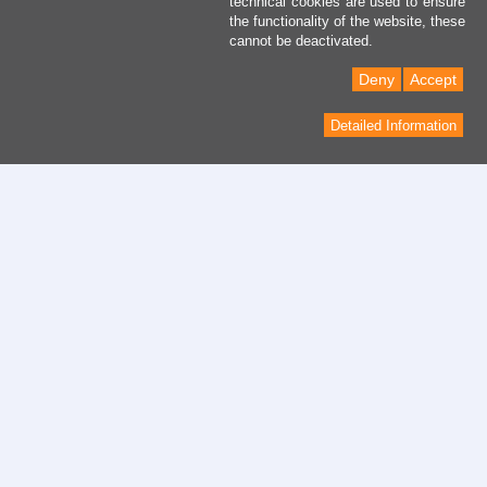
technical cookies are used to ensure
the functionality of the website, these
cannot be deactivated.
Deny
Accept
Detailed Information
contacto