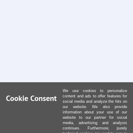
We use cookies to personalize
Cookie Consent
content and ads to offer features for
social media and analyze the hits on
our website. We also provide
information about your use of our
website to our partner for social
media, advertising and analysis
continues. Furthermore, purely