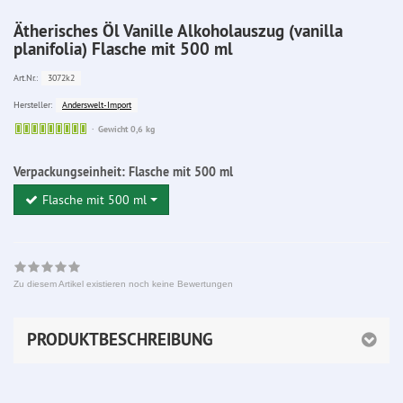
Ätherisches Öl Vanille Alkoholauszug (vanilla
planifolia) Flasche mit 500 ml
3072k2
Art.Nr.:
Anderswelt-Import
Hersteller:
Sofort
Gewicht 0,6 kg
lieferbar
Verpackungseinheit:
Flasche mit 500 ml
Flasche mit 500 ml
Zu diesem Artikel existieren noch keine Bewertungen
PRODUKTBESCHREIBUNG